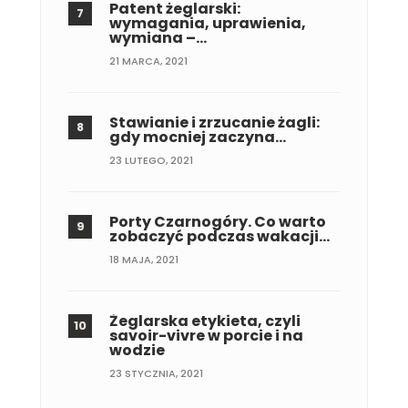
Patent żeglarski:
wymagania, uprawienia,
wymiana –…
21 MARCA, 2021
Stawianie i zrzucanie żagli:
gdy mocniej zaczyna…
23 LUTEGO, 2021
Porty Czarnogóry. Co warto
zobaczyć podczas wakacji…
18 MAJA, 2021
Żeglarska etykieta, czyli
savoir-vivre w porcie i na
wodzie
23 STYCZNIA, 2021