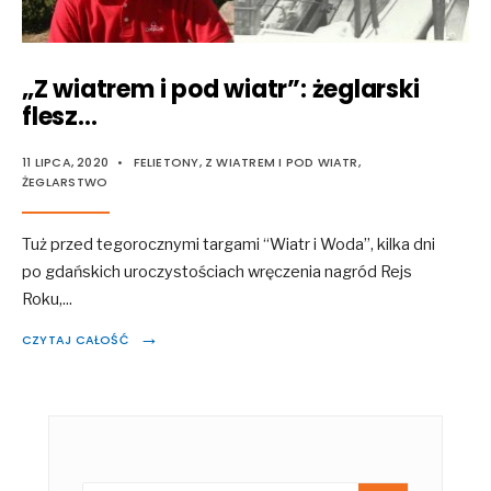
„Z wiatrem i pod wiatr”: żeglarski
flesz…
11 LIPCA, 2020
•
FELIETONY
,
Z WIATREM I POD WIATR
,
ŻEGLARSTWO
Tuż przed tegorocznymi targami “Wiatr i Woda”, kilka dni
po gdańskich uroczystościach wręczenia nagród Rejs
Roku,
...
→
CZYTAJ CAŁOŚĆ