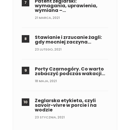
Patent żeglarski:
wymagania, uprawienia,
wymiana –…
21 MARCA, 2021
Stawianie i zrzucanie żagli:
gdy mocniej zaczyna…
23 LUTEGO, 2021
Porty Czarnogóry. Co warto
zobaczyć podczas wakacji…
18 MAJA, 2021
Żeglarska etykieta, czyli
savoir-vivre w porcie i na
wodzie
23 STYCZNIA, 2021