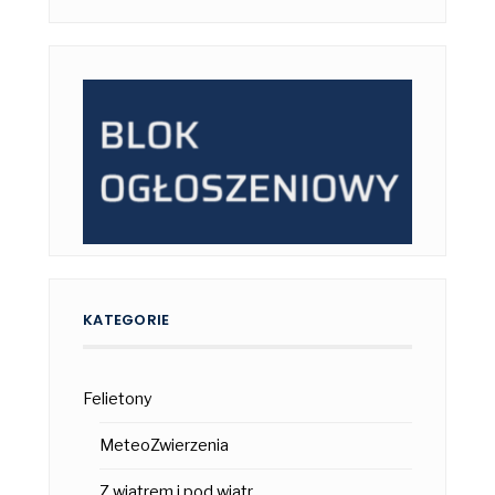
KATEGORIE
Felietony
MeteoZwierzenia
Z wiatrem i pod wiatr