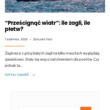
“Prześcignąć wiatr”: ile żagli, ile
płetw?
1 SIERPNIA, 2020
•
ŻEGLARSTWO
Żaglowce z górą białych żagli na kilku masztach wyglądają
zjawiskowo. Stały się wręcz natchnieniem dla poetów. Czy
jednak ta
...
→
CZYTAJ CAŁOŚĆ