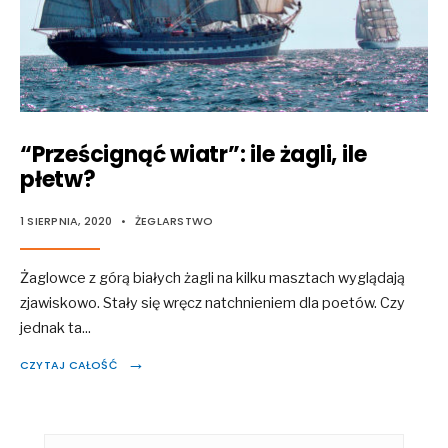
“Prześcignąć wiatr”: ile żagli, ile
płetw?
1 SIERPNIA, 2020
•
ŻEGLARSTWO
Żaglowce z górą białych żagli na kilku masztach wyglądają
zjawiskowo. Stały się wręcz natchnieniem dla poetów. Czy
jednak ta
...
→
CZYTAJ CAŁOŚĆ