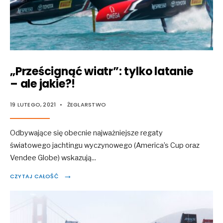
„Prześcignąć wiatr”: tylko latanie
– ale jakie?!
19 LUTEGO, 2021
•
ŻEGLARSTWO
Odbywające się obecnie najważniejsze regaty
światowego jachtingu wyczynowego (America’s Cup oraz
Vendee Globe) wskazują
...
→
CZYTAJ CAŁOŚĆ