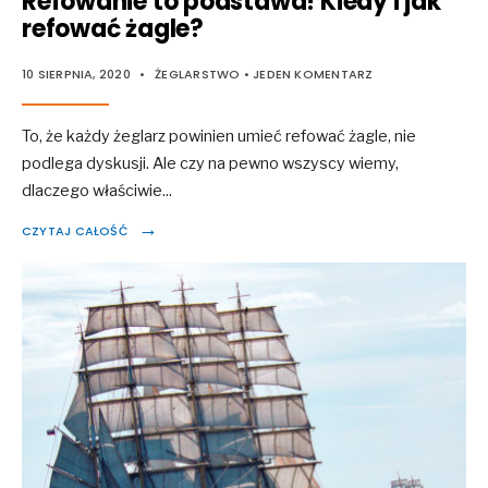
Refowanie to podstawa! Kiedy i jak
refować żagle?
10 SIERPNIA, 2020
•
ŻEGLARSTWO
• JEDEN KOMENTARZ
To, że każdy żeglarz powinien umieć refować żagle, nie
podlega dyskusji. Ale czy na pewno wszyscy wiemy,
dlaczego właściwie
...
→
CZYTAJ CAŁOŚĆ