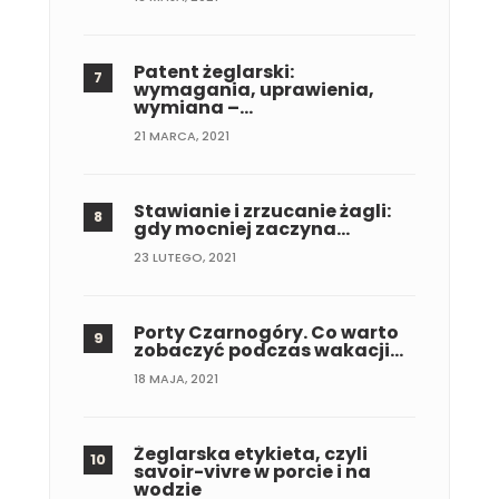
Patent żeglarski:
wymagania, uprawienia,
wymiana –…
21 MARCA, 2021
Stawianie i zrzucanie żagli:
gdy mocniej zaczyna…
23 LUTEGO, 2021
Porty Czarnogóry. Co warto
zobaczyć podczas wakacji…
18 MAJA, 2021
Żeglarska etykieta, czyli
savoir-vivre w porcie i na
wodzie