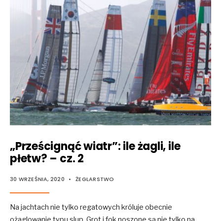
„Prześcignąć wiatr”: ile żagli, ile
płetw? – cz. 2
30 WRZEŚNIA, 2020
•
ŻEGLARSTWO
Na jachtach nie tylko regatowych króluje obecnie
ożaglowanie typu slup. Grot i fok noszone są nie tylko na