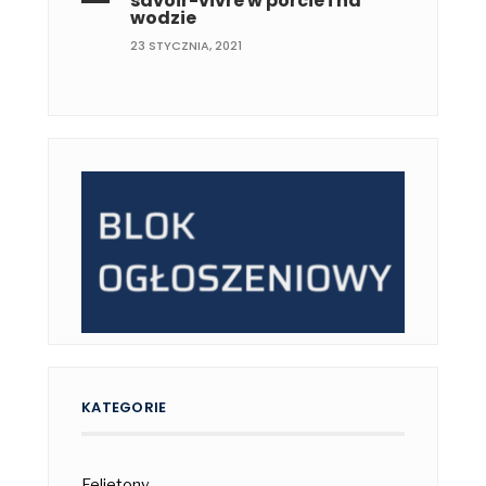
savoir-vivre w porcie i na
wodzie
23 STYCZNIA, 2021
KATEGORIE
Felietony