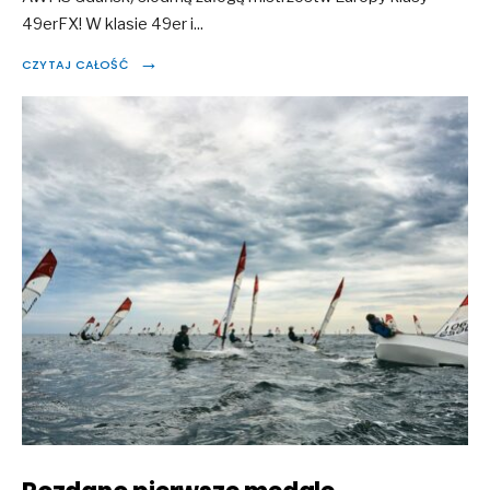
49erFX! W klasie 49er i
...
→
CZYTAJ CAŁOŚĆ