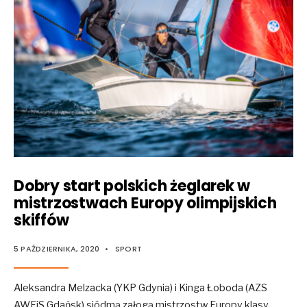
Dobry start polskich żeglarek w
mistrzostwach Europy olimpijskich
skiffów
5 PAŹDZIERNIKA, 2020
•
SPORT
Aleksandra Melzacka (YKP Gdynia) i Kinga Łoboda (AZS
AWFiS Gdańsk) siódmą załogą mistrzostw Europy klasy