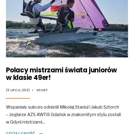
Polacy mistrzami świata juniorów
w klasie 49er!
13 LIPCA, 2021
•
SPORT
Wspaniały sukces odnieśli Mikołaj Staniul i Jakub Sztorch
– żeglarze AZS AWFiS Gdańsk w znakomitym stylu zostali
w Gdyni mistrzami
...
→
CZYTAJ CAŁOŚĆ