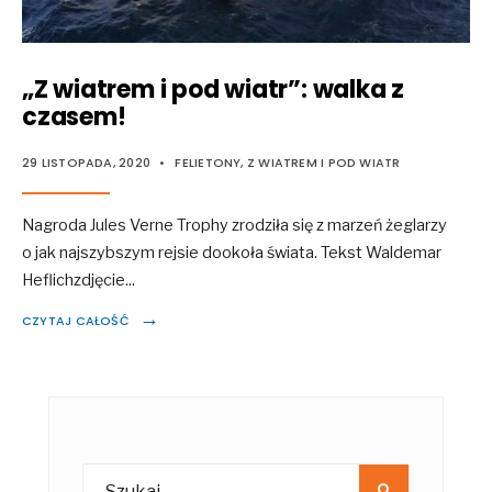
„Z wiatrem i pod wiatr”: walka z
czasem!
29 LISTOPADA, 2020
•
FELIETONY
,
Z WIATREM I POD WIATR
Nagroda Jules Verne Trophy zrodziła się z marzeń żeglarzy
o jak najszybszym rejsie dookoła świata. Tekst Waldemar
Heflichzdjęcie
...
→
CZYTAJ CAŁOŚĆ