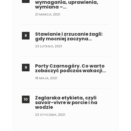
wymagania, uprawienia,
wymiana –…
21 MARCA, 2021
Stawianie i zrzucanie żagli:
gdy mocniej zaczyna…
23 LUTEGO, 2021
Porty Czarnogóry. Co warto
zobaczyć podczas wakacji…
18 MAJA, 2021
Żeglarska etykieta, czyli
savoir-vivre w porcie i na
wodzie
23 STYCZNIA, 2021