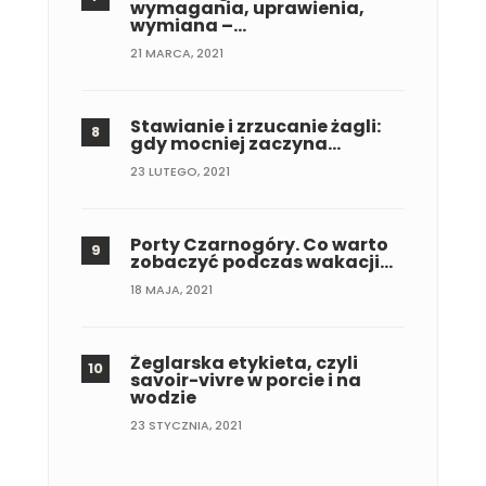
wymagania, uprawienia,
wymiana –…
21 MARCA, 2021
Stawianie i zrzucanie żagli:
gdy mocniej zaczyna…
23 LUTEGO, 2021
Porty Czarnogóry. Co warto
zobaczyć podczas wakacji…
18 MAJA, 2021
Żeglarska etykieta, czyli
savoir-vivre w porcie i na
wodzie
23 STYCZNIA, 2021