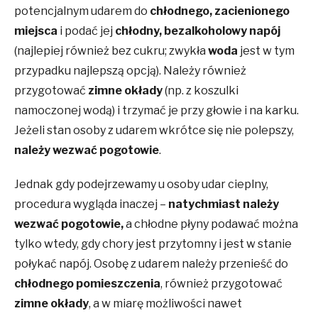
potencjalnym udarem do
chłodnego, zacienionego
miejsca
i podać jej
chłodny, bezalkoholowy napój
(najlepiej również bez cukru; zwykła
woda
jest w tym
przypadku najlepszą opcją). Należy również
przygotować
zimne okłady
(np. z koszulki
namoczonej wodą) i trzymać je przy głowie i na karku.
Jeżeli stan osoby z udarem wkrótce się nie polepszy,
należy wezwać pogotowie
.
Jednak gdy podejrzewamy u osoby udar cieplny,
procedura wygląda inaczej –
natychmiast należy
wezwać pogotowie,
a chłodne płyny podawać można
tylko wtedy, gdy chory jest przytomny i jest w stanie
połykać napój. Osobę z udarem należy przenieść do
chłodnego pomieszczenia
, również przygotować
zimne okłady
, a w miarę możliwości nawet