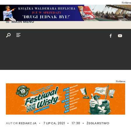
Reklama
MAIN MENU
Reklama
AUTOR
REDAKCJA
•
7 LIPCA, 2021
•
17:30
•
ŻEGLARSTWO